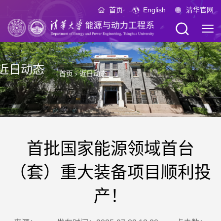
首页
English
清华官网
近日动态
首页
›
近日动态
首批国家能源领域首台
（套）重大装备项目顺利投
产！