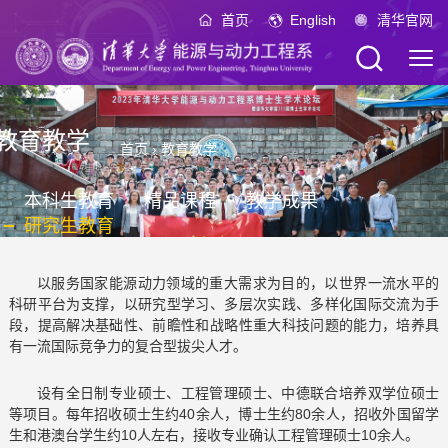
首页
English
清华官网
教育教学
首页
›
教育教学
本科生教育
精品课程
教学成果
研究生教育
以服务国家能源动力领域的重大需求为目的，以世界一流水平的
科研平台为支撑，以研究型学习、多层次实践、多样化国际交流为手
段，提高解决基础性、前瞻性和战略性重大科技问题的能力，培养具
有一流国际竞争力的复合型拔尖人才。
设有全日制专业硕士、工程管理硕士、中德联合培养双学位硕士
等项目。每年招收硕士生约40余人，博士生约80余人，招收外国留学
生和港澳台学生约10人左右，接收专业确认工程管理硕士10余人。