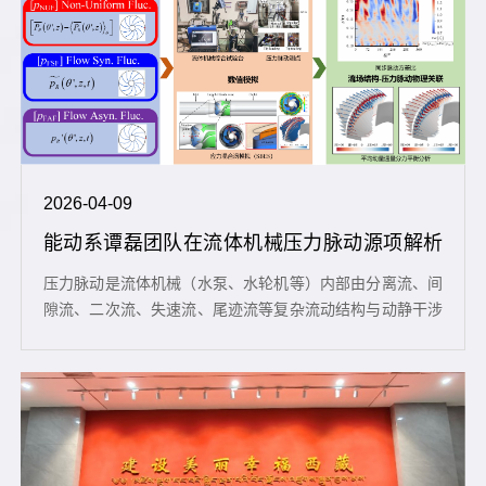
2026-04-09
能动系谭磊团队在流体机械压力脉动源项解析
模型及生成机制研究中取得进展
压力脉动是流体机械（水泵、水轮机等）内部由分离流、间
隙流、二次流、失速流、尾迹流等复杂流动结构与动静干涉
相互作用引起的物理现象，将诱发流体机械结构振动、疲劳
破坏以及辐射噪声等，严重威胁其安全稳定运行。长期以
来，流体机械压力脉动生成机制问题困扰着学术界，已有模
型和方法未能厘清压力脉动产生根源，阻碍了压力脉动控制
与流体机械性能提升。近日，清华大学能源与动力工程系谭
磊副教授团队提出了一套动/静坐标系映...