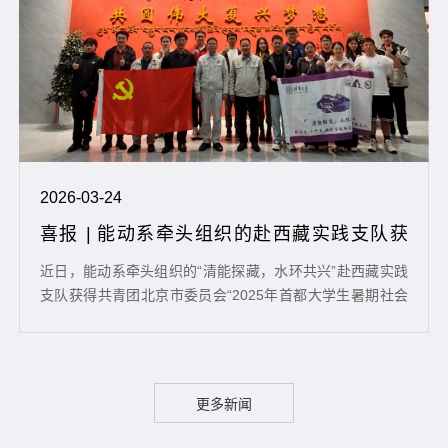
2026-03-24
喜报 | 能动系牵头组织的赴西藏实践支队获
“2025年首都大学生暑期社会实...
近日，能动系牵头组织的“清能探藏，水环共兴”赴西藏实践
支队获得共青团北京市委员会“2025年首都大学生暑期社会
实践展示交流活动优秀学生团队”称号。能动系牵头水利
系、环境学院组织“清能探藏，水环共兴”赴西藏实践支队，
在谭磊老师、李雪松老师和樊红刚老师带领下深入雪域高原
调研雅江中游和拉萨河流域藏木、加查、旁多、扎拉等水利
更多新闻
水电工程，与西藏自治区能源局等单位开展专业交流，在习
近平总书记考察过的嘎拉村实地感...