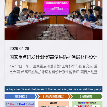
2026-04-28
国家重点研发计划“超高温热防护涂层材料设计
及性能验证”项目启动暨实...
4月17日下午，国家重点研发计划“工程科学与综合交叉”重
点专项“超高温热防护涂层材料设计及性能验证”项目启动暨
实施方案论证会在北京召开。该项目由清华大学牵头，山东
大学、中国科学院兰州化学物理研究所、中国科学院上海硅
酸盐研究所、北京空天技术研究所、北京神箭空天科技有限
公司共同参与。项目责任专家、技术专家、各课题负责人、
项目骨干及科研管理部门负责人等40余人参加会议。项目专
家组由中国科学院院士、东华大学...